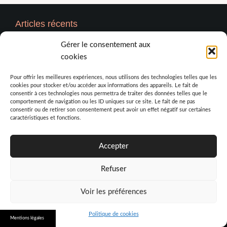
Articles récents
Gérer le consentement aux
5 critères incontournables pour choisir un DJ d’anniversaire
cookies
professionnel
Pourquoi l’absinthe est-elle souvent utilisée en
Pour offrir les meilleures expériences, nous utilisons des technologies telles que les
cookies pour stocker et/ou accéder aux informations des appareils. Le fait de
phytothérapie ?
consentir à ces technologies nous permettra de traiter des données telles que le
comportement de navigation ou les ID uniques sur ce site. Le fait de ne pas
Comment choisir un parc respectueux du bien-être animal
consentir ou de retirer son consentement peut avoir un effet négatif sur certaines
?
caractéristiques et fonctions.
Quels sont les indispensables dans la trousse à pharmacie ?
Quel est le rôle d’un major de promo ?
Accepter
Rechercher :
Refuser
Voir les préférences
© 2026 Isabeau
Politique de cookies
Mentions légales