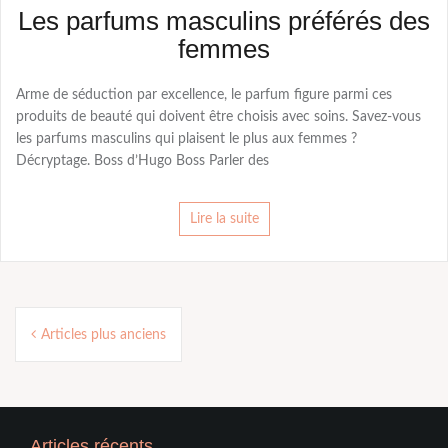
Les parfums masculins préférés des
femmes
Arme de séduction par excellence, le parfum figure parmi ces
produits de beauté qui doivent être choisis avec soins. Savez-vous
les parfums masculins qui plaisent le plus aux femmes ?
Décryptage. Boss d’Hugo Boss Parler des
Lire la suite
Navigation
Articles plus anciens
des
articles
Articles récents