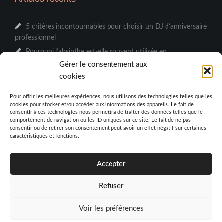
5 critères incontournables pour choisir un DJ d’anniversaire
professionnel
Pourquoi l’absinthe est-elle souvent utilisée en
phytothérapie ?
Gérer le consentement aux
Comment choisir un parc respectueux du bien-être animal
cookies
?
Pour offrir les meilleures expériences, nous utilisons des technologies telles que les
Quels sont les indispensables dans la trousse à pharmacie ?
cookies pour stocker et/ou accéder aux informations des appareils. Le fait de
consentir à ces technologies nous permettra de traiter des données telles que le
Quel est le rôle d’un major de promo ?
comportement de navigation ou les ID uniques sur ce site. Le fait de ne pas
consentir ou de retirer son consentement peut avoir un effet négatif sur certaines
Blogroll
caractéristiques et fonctions.
Cercle Delacre
Accepter
Rechercher :
Refuser
Voir les préférences