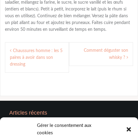
saladier, mélangez la farine, le sucre, le sucre vanillé et les œufs
(entiers et blancs). Petit à petit, incorporez le lait (puis le rhum si
vous en utilisez). Continuez de bien mélanger. Versez la pâte dans
un plat allant au four et ajoutez les pruneaux. Faites cuire pendant
environ 50 minutes en surveillant de temps en temps.
Navigation
Comment déguster son
Chaussures homme : les 5
de
paires à avoir dans son
whisky ?
l’article
dressing
Articles récents
Gérer le consentement aux
5 critères incontournables pour choisir un DJ d’anniversaire
cookies
professionnel